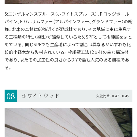
S:エンゲルマンスプルース（ホワイトスプルース）、P:ロッジポール
パイン、F:バルサムファー（アルパインファー、グランドファー）の総
称。
北米の森林は60％近くが混成林であり、その地域に主に生息す
る三種類の特性（物性）が酷似しているためSPFとして樹種属をまと
めている。
同じSPFでも生産地によって割合は異なるがいずれも比
較的小径木から製材されている。
枠組壁工法（2ｘ4）の主な構造材
であり、またその加工性の良さからDIYで最も人気のある樹種であ
る。
08
ホワイトウッド
気乾比重 : 0.47～0.49