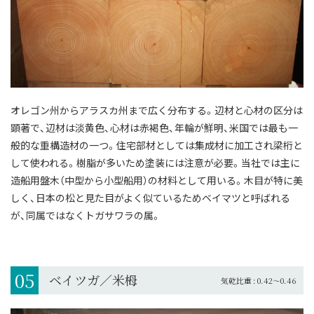
オレゴン州からアラスカ州まで広く分布する。
辺材と心材の区分は
顕著で、辺材は淡黄色、心材は赤褐色、年輪が鮮明、米国では最も一
般的な重構造材の一つ。
住宅部材としては集成材に加工され梁桁と
して使われる。樹脂が多いため塗装には注意が必要。
当社では主に
造船用盤木（中型から小型船用）の材料として用いる。
木目が特に美
しく、日本の松と見た目がよく似ているためベイマツと呼ばれる
が、同属ではなくトガサワラの属。
05
ベイツガ／米栂
気乾比重 : 0.42～0.46