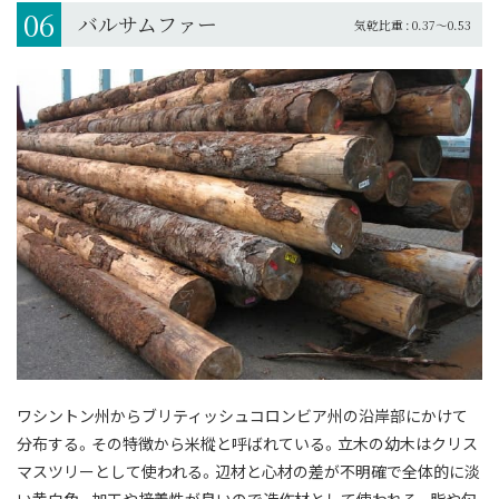
06
バルサムファー
気乾比重 : 0.37～0.53
ワシントン州からブリティッシュコロンビア州の沿岸部にかけて
分布する。
その特徴から米樅と呼ばれている。
立木の幼木はクリス
マスツリーとして使われる。
辺材と心材の差が不明確で全体的に淡
い黄白色。加工や接着性が良いので造作材として使われる。
脂や匂