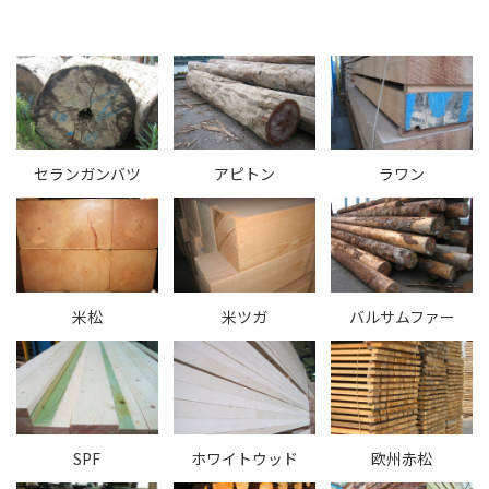
セランガンバツ
アピトン
ラワン
米松
米ツガ
バルサムファー
SPF
ホワイトウッド
欧州赤松