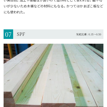
いが少ないため木桶などの材料にもなる。
かつてはかまぼこ板など
にも使われた。
07
SPF
気乾比重 : 0.35～0.50