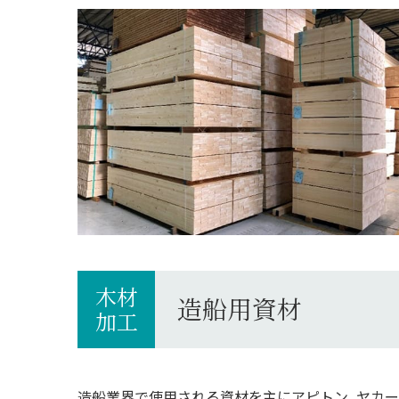
木材
造船用資材
加工
造船業界で使用される資材を主にアピトン、ヤカー